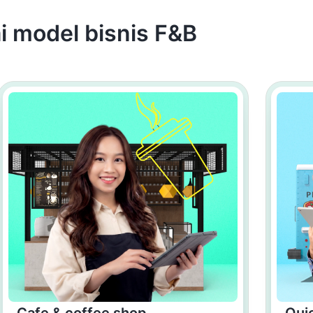
i model bisnis F&B
Cafe & coffee shop
Quic