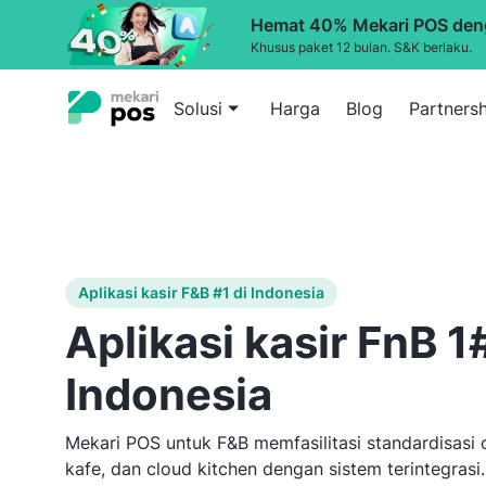
Hemat 40% Mekari POS deng
Khusus paket 12 bulan. S&K berlaku.
Solusi
Harga
Blog
Partnersh
Full-S
Kendal
kompr
Aplikasi kasir F&B #1 di Indonesia
Quick 
Percep
Aplikasi kasir FnB 1#
pesana
Indonesia
POS untuk oper
F&B
Mekari POS untuk F&B memfasilitasi standardisasi o
kafe, dan cloud kitchen dengan sistem terintegrasi