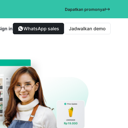
Dapatkan promonya!
ign in
WhatsApp sales
Jadwalkan demo
Bakery & Patisserie
elanggan
Pantau produksi dan bahan baku
secara transparan