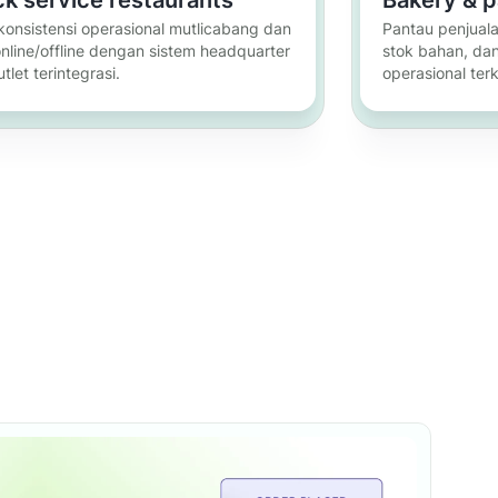
konsistensi operasional mutlicabang dan
Pantau penjuala
online/offline dengan sistem headquarter
stok bahan, dan
tlet terintegrasi.
operasional terk
Pelajari selengkapnya
Pelaj