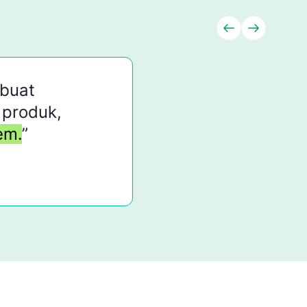
at
roduk,
.
”