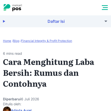
Daftar Isi
Home
Blog
Financial Integrity & Profit Protection
6 mins read
Cara Menghitung Laba
Bersih: Rumus dan
Contohnya
Diperbarui
6 Juli 2026
Ditulis oleh:
Adinda Aurel