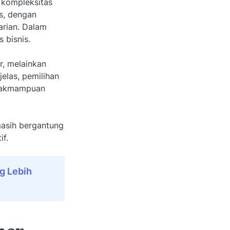
n kompleksitas
is, dengan
arian. Dalam
 bisnis.
r, melainkan
elas, pemilihan
idakmampuan
masih bergantung
if.
g Lebih
ner