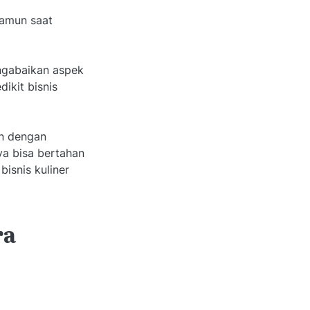
Namun saat
engabaikan aspek
ikit bisnis
an dengan
ya bisa bertahan
isnis kuliner
ra