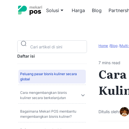
Solusi
Harga
Blog
Partnersh
Full-S
Kendal
Home
Blog
Multi
kompr
Daftar isi
Quick 
7 mins read
Cara
Percep
pesana
Peluang pasar bisnis kuliner secara
global
Kuli
POS untuk oper
F&B
Cara mengembangkan bisnis
kuliner secara berkelanjutan
Bagaimana Mekari POS membantu
Ditulis oleh:
mengembangkan bisnis kuliner?