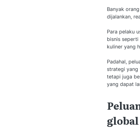
Banyak orang 
dijalankan, re
Para pelaku u
bisnis sepert
kuliner yang 
Padahal, pelu
strategi yang
tetapi juga b
yang dapat la
Peluan
globa