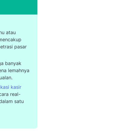
nu atau
 mencakup
etrasi pasar
gga banyak
rena lemahnya
jualan.
ikasi kasir
ara real-
 dalam satu