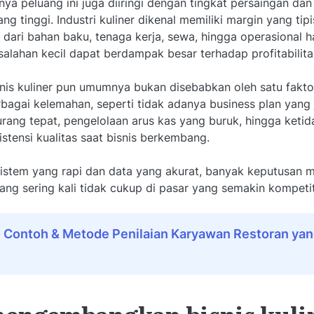
ya peluang ini juga diiringi dengan tingkat persaingan da
ng tinggi. Industri kuliner dikenal memiliki margin yang tip
 dari bahan baku, tenaga kerja, sewa, hingga operasional h
esalahan kecil dapat berdampak besar terhadap profitabilitas
nis kuliner pun umumnya bukan disebabkan oleh satu fakto
bagai kelemahan, seperti tidak adanya business plan yang j
urang tepat, pengelolaan arus kas yang buruk, hingga ket
stensi kualitas saat bisnis berkembang.
istem yang rapi dan data yang akurat, banyak keputusan 
yang sering kali tidak cukup di pasar yang semakin kompetit
:
Contoh & Metode Penilaian Karyawan Restoran yan
mengembangkan bisnis kuli