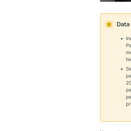
Data 
In
Pa
me
hi
Se
pa
20
pa
pe
pr