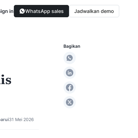
ign in
WhatsApp sales
Jadwalkan demo
Bakery & Patisserie
Bagikan
elanggan
Pantau produksi dan bahan baku
secara transparan
is
arui
31 Mei 2026