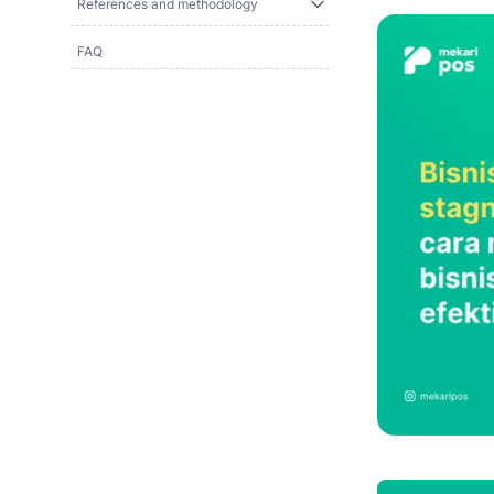
References and methodology
FAQ