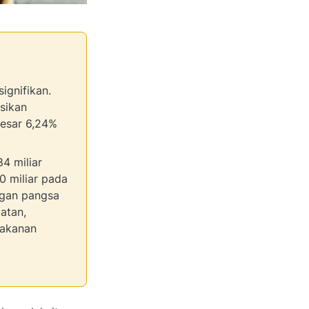
ignifikan.
sikan
besar 6,24%
4 miliar
0 miliar pada
ngan pangsa
atan,
makanan