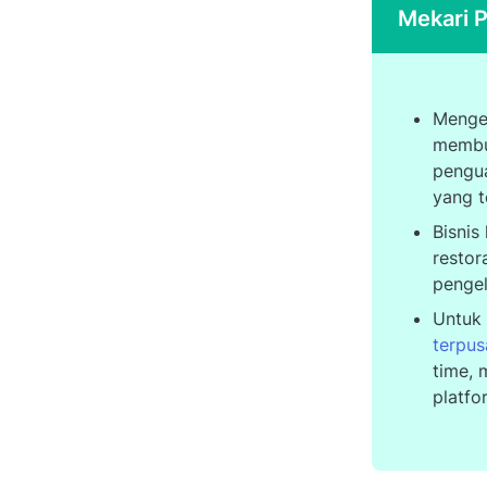
Mekari P
Menge
membu
pengua
yang t
Bisnis
restor
pengel
Untuk 
terpus
time, 
platfo